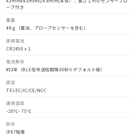
43mmx43mmx14.8mm(本体）、長さ１ｍのセンサープロ
ーブ付き
重量
49ｇ（電池、プローブセンサーを含む）
使用電池
CR2450 x 1
電池寿命
約3年（BLE信号送信間隔30秒※デフォルト値）
認証
TELEC/IC/CE/NCC
運用温度
-20℃- 75℃
防水
IP67程度