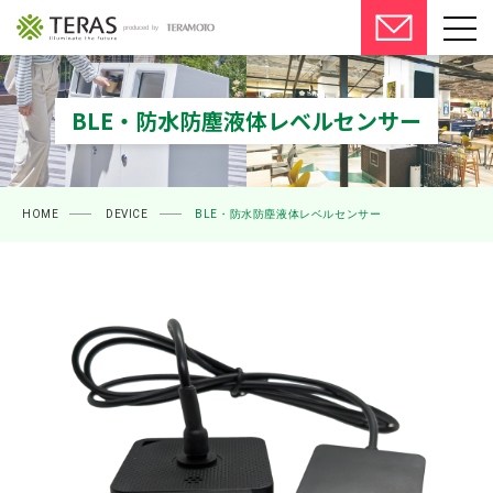
サービス一覧
BLE・防水防塵液体レベルセンサー
デバイス
導入事例
HOME
DEVICE
BLE・防水防塵液体レベルセンサー
コラム
よくあるご質問
会社概要
ご利用中の方へ