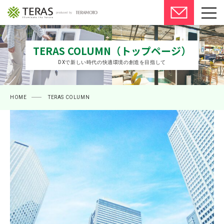
サービス一覧
TERAS COLUMN（トップページ）
DXで新しい時代の快適環境の創造を目指して
デバイス
導入事例
HOME
TERAS COLUMN
コラム
よくあるご質問
会社概要
ご利用中の方へ